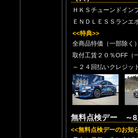
ＨＫＳチューンドイン
ＥＮＤＬＥＳＳランエ
<<特典>>
全商品特価（一部除く
取付工賃２０％OFF（
～２４回払いクレジッ
無料点検デー ～8
<<無料点検デーのお知ら