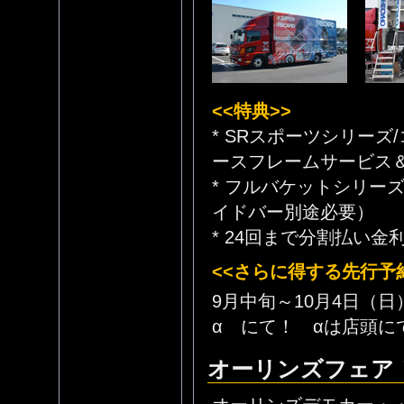
<<特典>>
* SRスポーツシリー
ースフレームサービス＆
* フルバケットシリー
イドバー別途必要）
* 24回まで分割払い金
<<さらに得する先行予約
9月中旬～10月4日
α にて！ αは店頭に
オーリンズフェア！