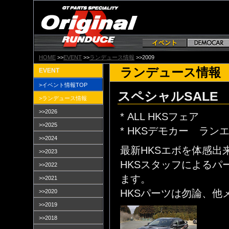
HOME
>>
EVENT
>>
ランデュース情報
>>2009
ランデュース情報 2
EVENT
>イベント情報TOP
スペシャルSALE 
>ランデュース情報
>>2026
* ALL HKSフェア
>>2025
* HKSデモカー ラ
>>2024
最新HKSエボを体感出
>>2023
HKSスタッフによる
>>2022
ます。
>>2021
HKSパーツは勿論、他
>>2020
>>2019
>>2018