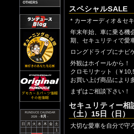
OTHERS
スペシャルSALE
* カーオーディオ＆セキ
年末年始、車に乗る機
期、セキュリティで愛
ロングドライブにナビ
外観はホイールから！
クロモリナット（￥10
お買い上げ商品により
まずはご相談下さい！
セキュリティー相談
（土）15日（日）
RUNDUCE CALENDAR
8月
2026 －
－
日
月
火
水
木
金
土
大切な愛車を自分で守
1