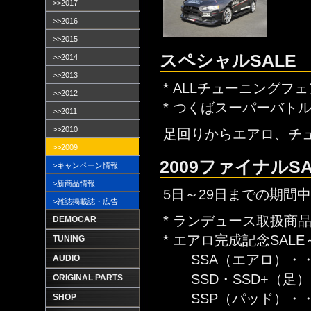
>>2017
>>2016
>>2015
スペシャルSALE 
>>2014
>>2013
* ALLチューニングフェ
>>2012
* つくばスーパーバト
>>2011
>>2010
足回りからエアロ、チ
>>2009
2009ファイナルS
>キャンペーン情報
>新商品情報
5日～29日までの期間中
>雑誌掲載誌・広告
* ランデュース取扱商
DEMOCAR
* エアロ完成記念SAL
TUNING
SSA（エアロ）・・
AUDIO
SSD・SSD+（足）
ORIGINAL PARTS
SSP（パッド）・・
SHOP