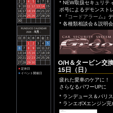
* NEW取扱セキュリ
2
3
4
5
6
7
8
9
10
11
12
13
14
15
ポ号によるデモンストレー
16
17
18
19
20
21
22
* 『
コードアラーム
』
23
24
25
26
27
28
29
30
* 各種類相談会＆説明
RUNDUCE CALENDAR
9月
2026 －
－
日
月
火
水
木
金
土
1
2
3
4
5
6
7
8
9
10
11
12
13
14
15
16
17
18
19
20
21
22
23
24
25
26
O/H＆タービン交
27
28
29
30
15日（日）
■
定休日
■
イベント開催日
疲れた愛車のケアに！
さらなるパワーUPに
* ランデュース＆バリ
* ランエボXエンジン完成