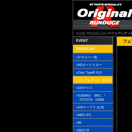
HOME
>>
DEMOCAR
>>フェアレディZ
EVENT
フェ
DEMOCAR
>デモカー一覧
>NDロードスター
>Civic TypeR FL5
>フェアレディZ RZ34
>GRヤリス
>SUBARU BRZ /
TOYOTA GR86
>GRスープラ 2L/3L
>WRX STI
>86
>35GT-R