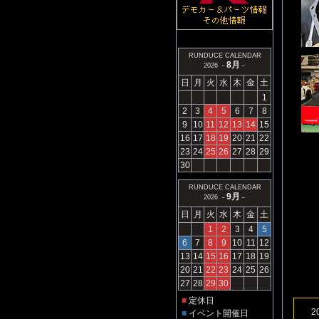
RUNDUCE CALENDAR
8月
2026 －
－
日
月
火
水
木
金
土
1
2
3
4
5
6
7
8
9
10
11
12
13
14
15
16
17
18
19
20
21
22
23
24
25
26
27
28
29
30
RUNDUCE CALENDAR
9月
2026 －
－
日
月
火
水
木
金
土
1
2
3
4
5
6
7
8
9
10
11
12
13
14
15
16
17
18
19
20
21
22
23
24
25
26
27
28
29
30
■
定休日
■
イベント開催日