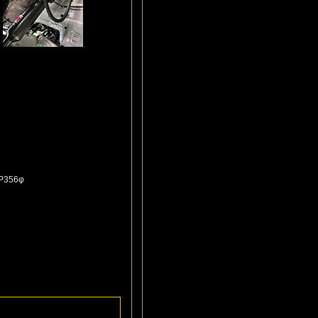
P356φ