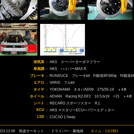
排気系
： HKS スーパーターボマフラー
車高調
： HKS ハイパーMAX R
ブレーキ
： RUNDUCE ブレーキkit F/鍛造8P380φ R/鍛造6
エアロ
： VARIS フルkit
タイヤ
： YOKOHAMA ネオバAD09 275/35-19 ｘ4本
ホイール
： ADVAN Racing RZ-DF2 10.5Jx19 +15 ｘ4本
シート
： RECARO スポーツスター R,L
ECU
： HKS マスタリーECU+パワーエディター
LSD
： CUCSO 1.5way
2023.12.06 筑波サーキット ドライバー：菊地靖
タイム：1分2秒1