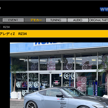
 RZ34
アレディZ RZ34